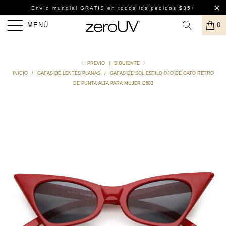
Envío mundial GRATIS
en todos los pedidos $35+
MENÚ
0
PREVIO
|
SIGUIENTE
INICIO
/
GAFAS DE LENTES PLANAS
/
GAFAS DE SOL ESTILO OJO DE GATO RETRO
DE PUNTA ALTA PARA MUJER C583