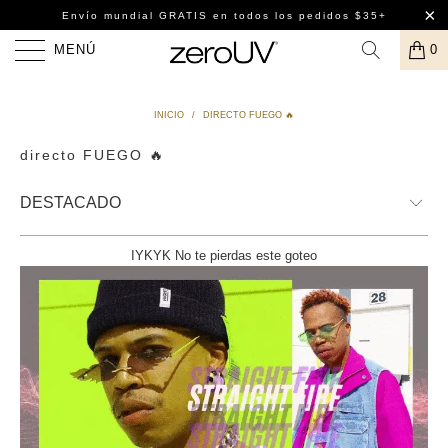
Envío mundial GRATIS
en todos los pedidos $35+
MENÚ
0
INICIO
/
DIRECTO FUEGO 🔥
directo FUEGO 🔥
IYKYK No te pierdas este goteo