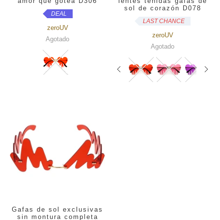
amor que gotea D306
lentes teñidas gafas de
sol de corazón D078
DEAL
LAST CHANCE
zeroUV
zeroUV
Agotado
Agotado
Gafas de sol exclusivas
sin montura completa