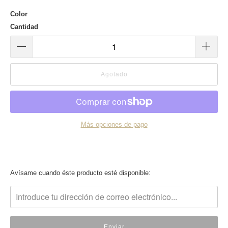
Color
Cantidad
Agotado
Más opciones de pago
Translation
Avísame cuando éste producto esté disponible:
missing:
es.products.notify_form.description: