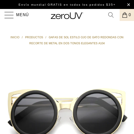
Envío mundial GRATIS
en todos los pedidos $35+
MENÚ
0
INICIO
/
PRODUCTOS
/
GAFAS DE SOL ESTILO OJO DE GATO REDONDAS CON
RECORTE DE METAL EN DOS TONOS ELEGANTES A104