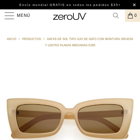
Envío mundial GRATIS
en todos los pedidos $35+
MENÚ
0
INICIO
/
PRODUCTOS
/
GAFAS DE SOL TIPO OJO DE GATO CON MONTURA GRUESA
Y LENTES PLANAS MEDIANAS D265