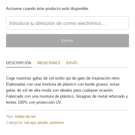
Translation
Avísame cuando éste producto esté disponible:
missing:
es.products.notify_form.description:
DESCRIPCIÓN
MEDICIONES
ENVÍO
Coge nuestras gafas de sol estilo ojo de gato de inspiración retro.
Elaboradas con una montura de plástico con borde grueso, estas
gafas de sol de alta moda son ideales para cualquier ocasión.
Fabricado con una montura de plástico, bisagras de metal reforzado y
lentes 100% con protección UV.
Tipo:
Gafas de sol
Categoría:
cat eye
,
plastic
,
womens