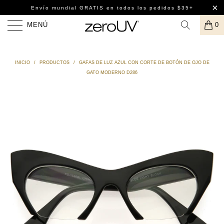
Envío mundial GRATIS
en todos los pedidos $35+
MENÚ
0
INICIO
/
PRODUCTOS
/
GAFAS DE LUZ AZUL CON CORTE DE BOTÓN DE OJO DE
GATO MODERNO D286