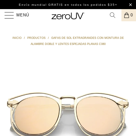
Envío mundial GRATIS
en todos los pedidos $35+
MENÚ
0
INICIO
/
PRODUCTOS
/
GAFAS DE SOL EXTRAGRANDES CON MONTURA DE
ALAMBRE DOBLE Y LENTES ESPEJADAS PLANAS C080