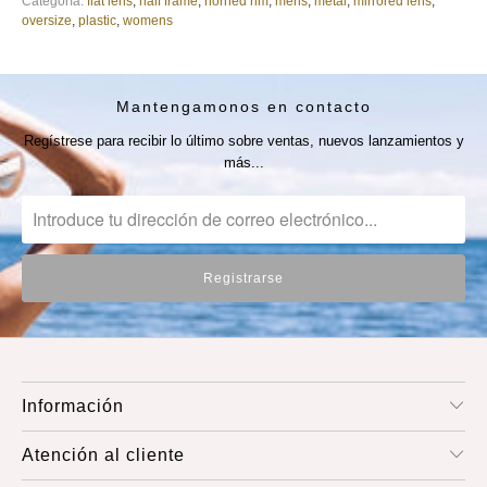
Categoría:
flat lens
,
half frame
,
horned rim
,
mens
,
metal
,
mirrored lens
,
oversize
,
plastic
,
womens
Mantengamonos en contacto
Regístrese para recibir lo último sobre ventas, nuevos lanzamientos y
más...
Información
Atención al cliente