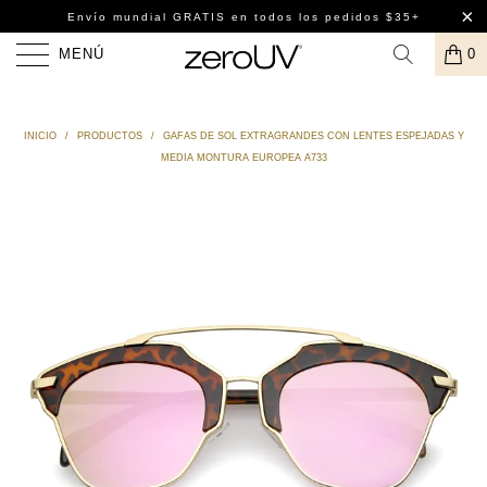
Envío mundial GRATIS
en todos los pedidos $35+
MENÚ
0
INICIO
/
PRODUCTOS
/
GAFAS DE SOL EXTRAGRANDES CON LENTES ESPEJADAS Y
MEDIA MONTURA EUROPEA A733