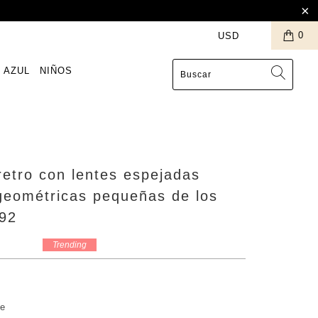
0
 AZUL
NIÑOS
retro con lentes espejadas
geométricas pequeñas de los
92
Trending
ce