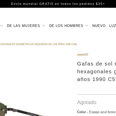
Envío mundial GRATIS
en todos los pedidos $35+
DE LAS MUJERES
DE LOS HOMBRES
NUEVO
LUZ
EXAGONALES GEOMÉTRICAS PEQUEÑAS DE LOS AÑOS 1990 C592
zeroUV
Gafas de sol 
hexagonales 
años 1990 C5
Agotado
Color
-
Espejo azul bron