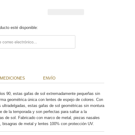
ucto esté disponible:
description:
MEDICIONES
ENVÍO
años 90, estas gafas de sol extremadamente pequeñas sin
rma geométrica única con lentes de espejo de colores. Con
as ultradelgadas, estas gafas de sol geométricas sin montura
le de la temporada y son perfectas para saltar a la
fas de sol. Fabricado con marco de metal, piezas nasales
és, bisagras de metal y lentes 100% con protección UV.