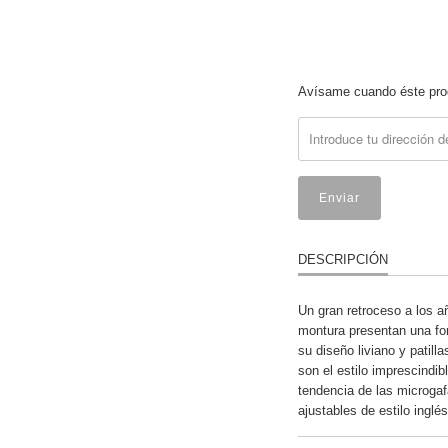
Translation
Avísame cuando éste prod
missing:
es.products.notify_form.
DESCRIPCIÓN
Un gran retroceso a los 
montura presentan una fo
su diseño liviano y patill
son el estilo imprescindib
tendencia de las microga
ajustables de estilo ingl