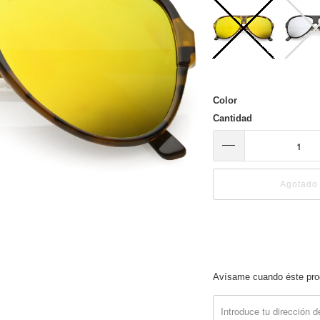
Color
Cantidad
Agotado
Translation
Avísame cuando éste prod
missing:
es.products.notify_form.