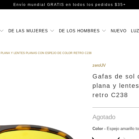
Envío mundial GRATIS
en todos los pedidos $35+
DE LAS MUJERES
DE LOS HOMBRES
NUEVO
LUZ
 PLANA Y LENTES PLANAS CON ESPEJO DE COLOR RETRO C238
zeroUV
Gafas de sol 
plana y lente
retro C238
Agotado
Color
-
Espejo amarillo to