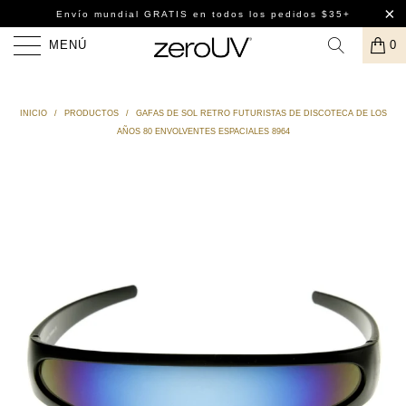
Envío mundial GRATIS
en todos los pedidos $35+
MENÚ
0
INICIO
/
PRODUCTOS
/
GAFAS DE SOL RETRO FUTURISTAS DE DISCOTECA DE LOS
AÑOS 80 ENVOLVENTES ESPACIALES 8964