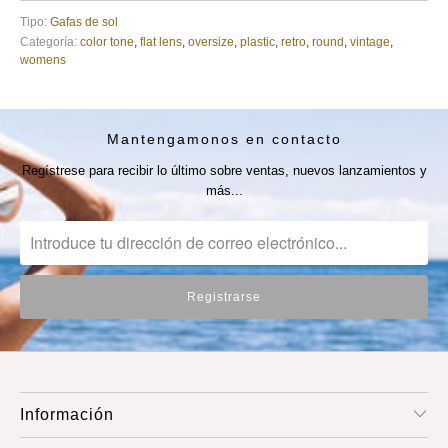
Tipo:
Gafas de sol
Categoría:
color tone
,
flat lens
,
oversize
,
plastic
,
retro
,
round
,
vintage
,
womens
Mantengamonos en contacto
Regístrese para recibir lo último sobre ventas, nuevos lanzamientos y
más...
Información