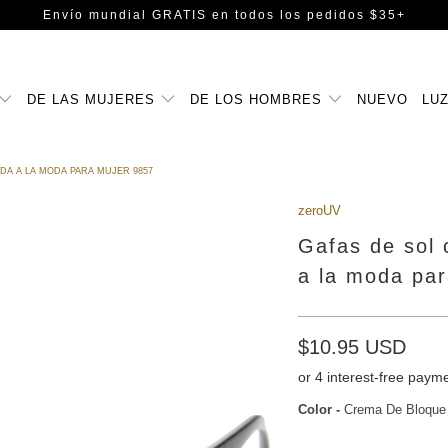
Envío mundial GRATIS
en todos los pedidos $35+
DE LAS MUJERES
DE LOS HOMBRES
NUEVO
LUZ
A A LA MODA PARA MUJER 9857
zeroUV
Gafas de sol 
a la moda pa
$10.95 USD
Color
-
Crema De Bloque